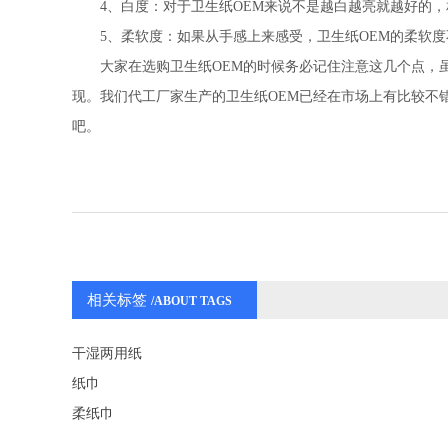
4、白度：对于卫生纸OEM来说不是越白越亮就越好的，
5、柔软度：如果从手感上来感受，卫生纸OEM的柔软度
大家在选购卫生纸OEM的时候务必记住注意这几个点，虽
现。我们代工厂家生产的卫生纸OEM已经在市场上有比较不
吧。
相关标签
/ABOUT TAGS
干湿两用纸
纸巾
柔纸巾